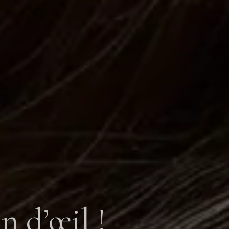
n d’œil !