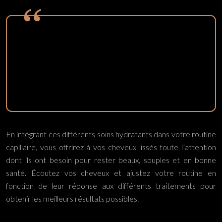
Une crème coiffante adaptée peut faire toute la
différence dans la gestion quotidienne de vos
cheveux lissés, en leur apportant hydratation,
discipline et protection.
En intégrant ces différents soins hydratants dans votre routine
capillaire, vous offrirez à vos cheveux lissés toute l’attention
dont ils ont besoin pour rester beaux, souples et en bonne
santé. Écoutez vos cheveux et ajustez votre routine en
fonction de leur réponse aux différents traitements pour
obtenir les meilleurs résultats possibles.