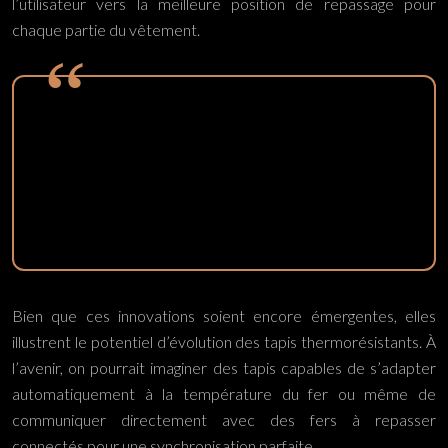
l’utilisateur vers la meilleure position de repassage pour
chaque partie du vêtement.
L’intégration de la technologie dans les tapis
thermorésistants ouvre de nouvelles perspectives
pour un repassage plus sûr, plus efficace et même
personnalisé selon vos habitudes et préférences.
Bien que ces innovations soient encore émergentes, elles
illustrent le potentiel d’évolution des tapis thermorésistants. À
l’avenir, on pourrait imaginer des tapis capables de s’adapter
automatiquement à la température du fer ou même de
communiquer directement avec des fers à repasser
connectés pour une synchronisation parfaite.