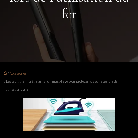
fer
/
Accessoires
/ Les tapis thermorésistants : un must-have pour protéger vos surfaces lors de
l’utilisation du fer